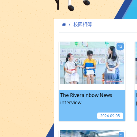
校園相簿
12
The Riverainbow News
interview
2024-09-05
5