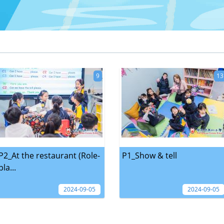
9
13
P2_At the restaurant (Role-
P1_Show & tell
pla...
2024-09-05
2024-09-05