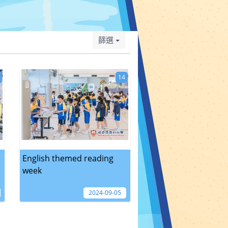
篩選
14
English themed reading
week
2024-09-05