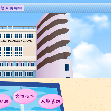
合作伙伴
點趣
入學資訊