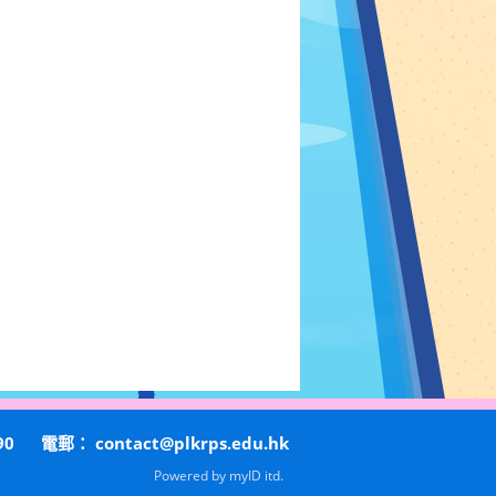
90
電郵：
contact@plkrps.edu.hk
Powered by
myID itd.