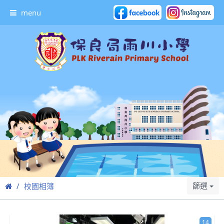
menu
篩選
校園相簿
14