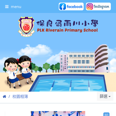
menu
篩選
校園相簿
80