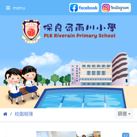
menu
篩選
校園相簿
12