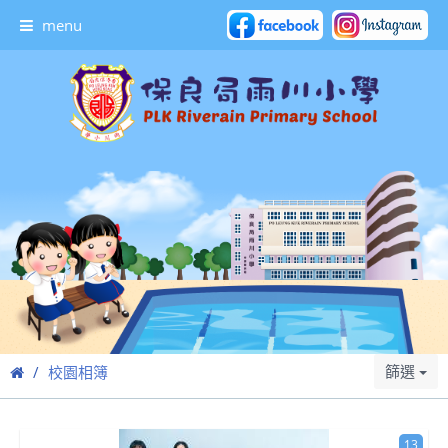
menu
篩選
校園相簿
13