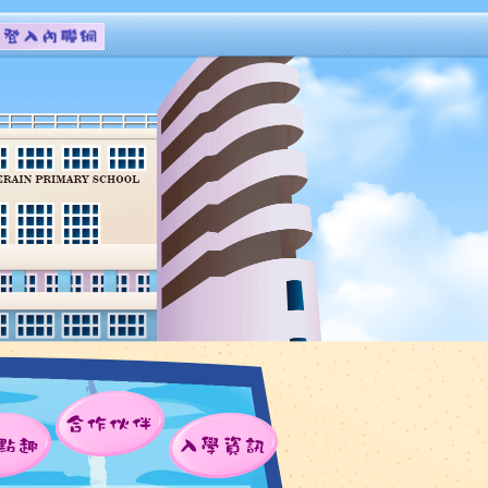
合作伙伴
點趣
入學資訊