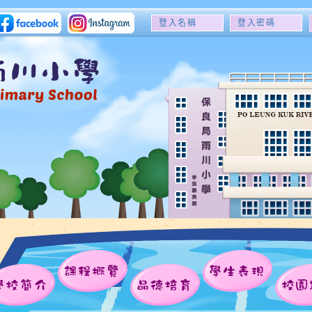
登
登
入
入
名
密
稱
碼
課程概覽
學生表現
學校簡介
品德培育
校園