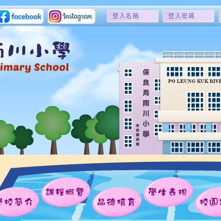
登
登
入
入
名
密
稱
碼
課程概覽
學生表現
學校簡介
品德培育
校園