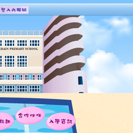
合作伙伴
點趣
入學資訊