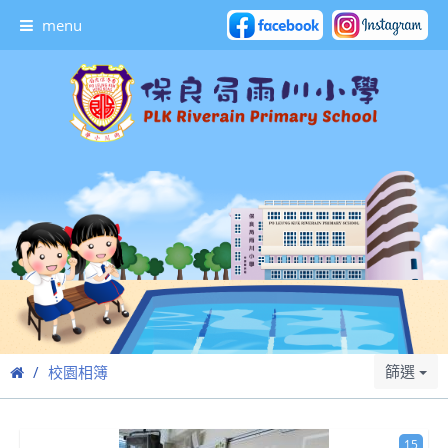
menu
篩選
校園相簿
15