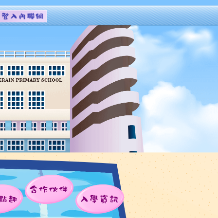
合作伙伴
點趣
入學資訊