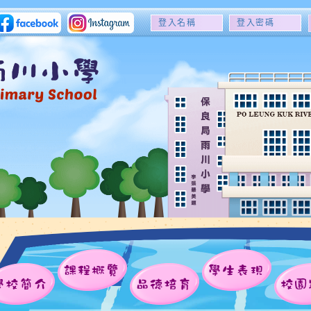
登
登
入
入
名
密
稱
碼
課程概覽
學生表現
學校簡介
品德培育
校園