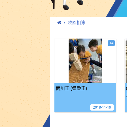
校園相簿
14
雨川王 (疊疊王)
2018-11-19