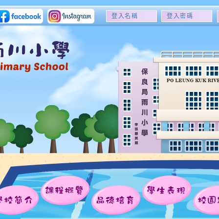
登
登
入
入
名
密
稱
碼
課程概覽
學生表現
學校簡介
品德培育
校園