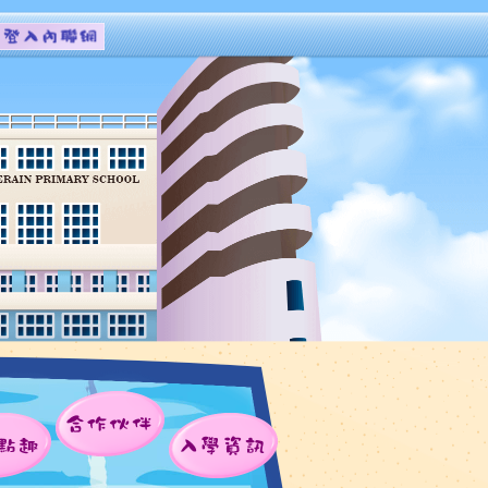
合作伙伴
點趣
入學資訊