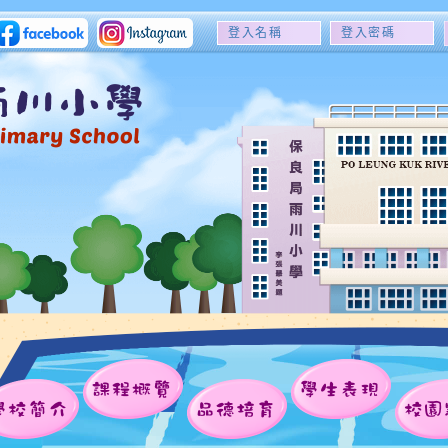
登
登
入
入
名
密
稱
碼
課程概覽
學生表現
學校簡介
品德培育
校園