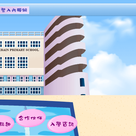
合作伙伴
點趣
入學資訊