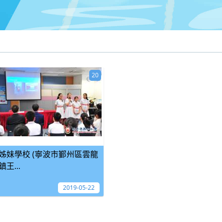
20
姊妹學校 (寧波市鄞州區雲龍
鎮王...
2019-05-22