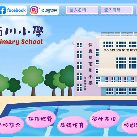
登
登
入
入
名
密
稱
碼
課程概覽
學生表現
學校簡介
品德培育
校園