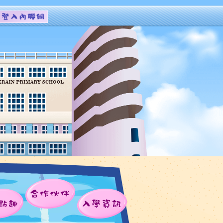
合作伙伴
點趣
入學資訊