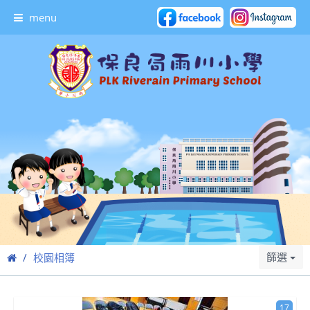
menu
篩選
校園相簿
17