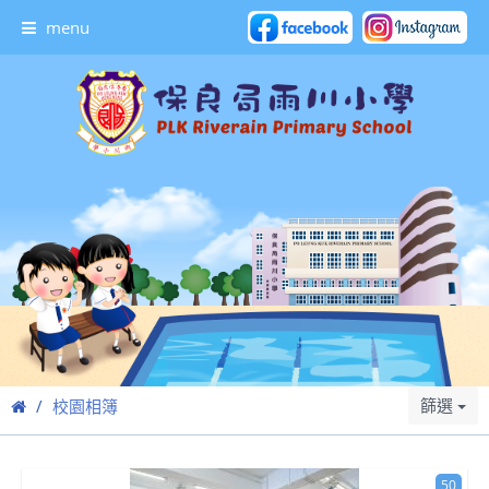
menu
篩選
校園相簿
50