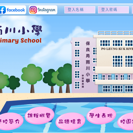
登
登
入
入
名
密
稱
碼
課程概覽
學生表現
學校簡介
品德培育
校園