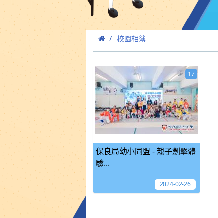
校園相簿
17
保良局幼小同盟 - 親子劍擊體
驗...
2024-02-26