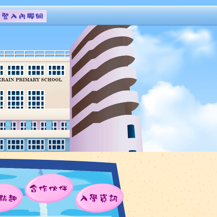
合作伙伴
點趣
入學資訊