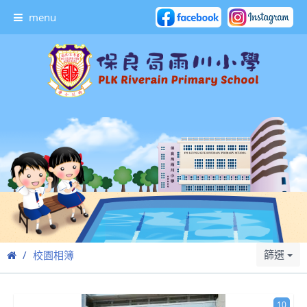
menu
篩選
校園相簿
10