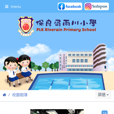
menu
篩選
校園相簿
14