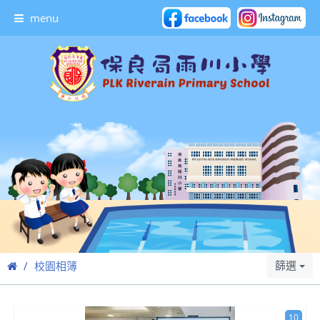
menu
篩選
校園相簿
10