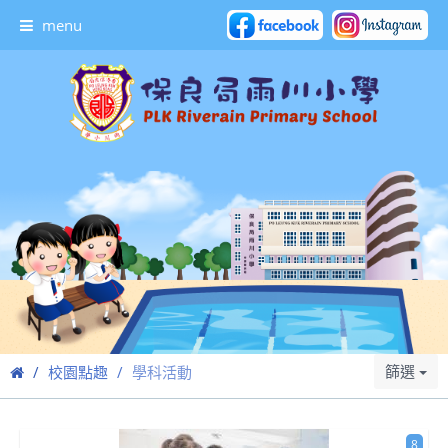
menu
篩選
校園點趣
學科活動
8