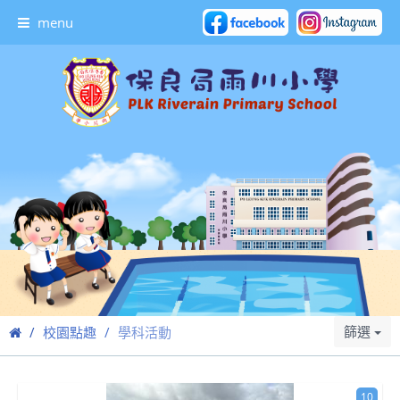
menu
篩選
校園點趣
學科活動
10