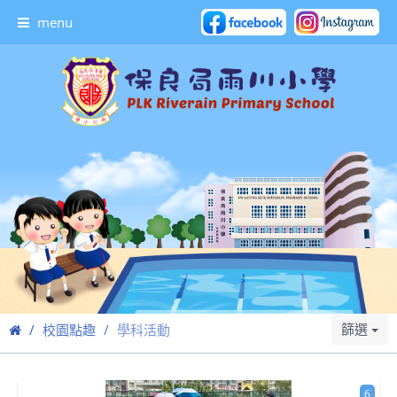
menu
篩選
校園點趣
學科活動
6