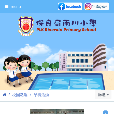
menu
篩選
校園點趣
學科活動
7