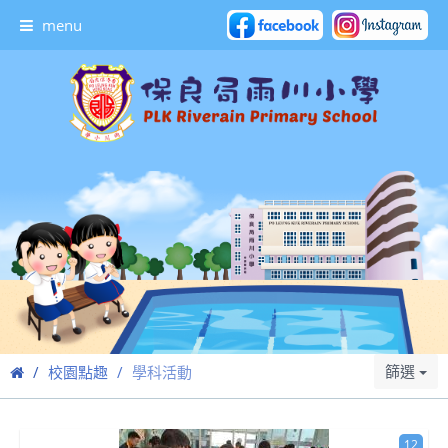
menu
篩選
校園點趣
學科活動
12