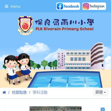
menu
篩選
校園點趣
學科活動
7