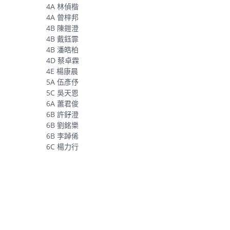
4A 林偵楷
4A 曾梓邦
4B 陳鎧澄
4B 戴鈺霏
4B 潘皓柏
4D 蔡卓霖
4E 楊康晨
5A 伍彥伃
5C 吳天恩
6A 蕭君俊
6B 許釨澄
6B 劉銘樂
6B 李踔俙
6C 楊力行