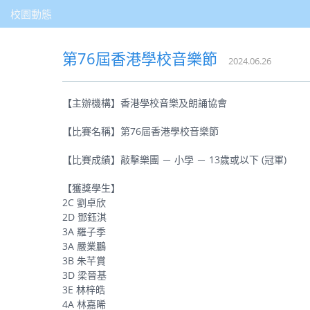
校園動態
第76屆香港學校音樂節
2024.06.26
【主辦機構】香港學校音樂及朗誦協會
【比賽名稱】第76屆香港學校音樂節
【比賽成績】敲擊樂團 － 小學 － 13歲或以下 (冠軍)
【獲獎學生】
2C 劉卓欣
2D 鄧鈺淇
3A 羅子季
3A 嚴業鵬
3B 朱芊賞
3D 梁晉基
3E 林梓皓
4A 林嘉晞