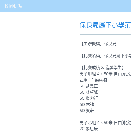
校園動態
保良局屬下小學
【主辦機構】保良局
【比賽名稱】保良局屬下小
【比賽成績 & 獲獎學生】
男子甲組 4 x 50米 自由泳
亞軍 1E 梁添楠
5C 胡昊正
6C 林卓鋒
6C 楊力行
6D 林迪
6D 梁軒
男子乙組 4 x 50米 自由泳
2C 黎思辰