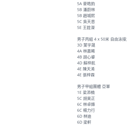
5A 麥皓鈞
5B 潘蔚林
5B 趙城熙
5C 吳天恩
5E 王銓濚
男子丙組 4 x 50米 自由泳
3D 葉宇晟
4A 林嘉晞
4B 胡心睿
4D 蘇梓航
4E 陳天浠
4E 張梓霖
男子甲組團體 亞軍
1E 梁添楠
5C 胡昊正
6C 林卓鋒
6C 楊力行
6D 林迪
6D 梁軒