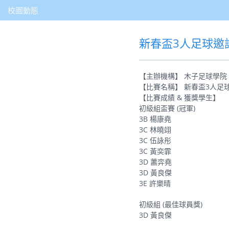
校園動態
新春盃3人足球邀請
【主辦機構】 木子足球學院
【比賽名稱】 新春盃3人足球
【比賽成績 & 獲獎學生】
初級組盃賽 (冠軍)
3B 楊康堯
3C 林曉翊
3C 伍詠彤
3C 黃奕霏
3D 蕭弈堯
3D 黃良傑
3E 許樂晴
初級組 (最佳球員獎)
3D 黃良傑