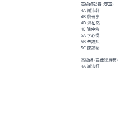
高級組碟賽 (亞軍)
4A 謝沛軒
4B 黎晉亨
4D 洪柏然
4E 陳仲俞
5A 李心悅
5B 朱語熙
5C 陳鑰騫
高級組 (最佳球員獎)
4A 謝沛軒