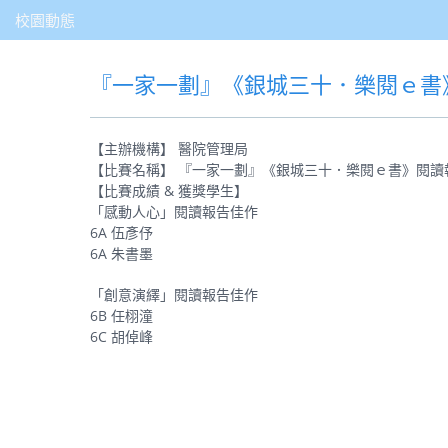
校園動態
『一家一劃』《銀城三十．樂閱ｅ書
【主辦機構】 醫院管理局
【比賽名稱】 『一家一劃』《銀城三十．樂閱ｅ書》閱讀
【比賽成績 & 獲獎學生】
「感動人心」閱讀報告佳作
6A 伍彥伃
6A 朱書墨
「創意演繹」閱讀報告佳作
6B 任栩潼
6C 胡倬峰