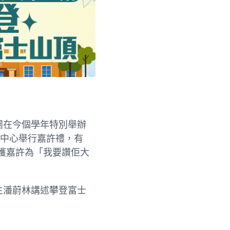
團在今個學年特別舉辦
覽中心舉行嘉許禮，有
生獲嘉許為「我要讚佢大
生潘蔚林講述攀登富士