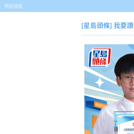
特別消息
[星島頭條] 我