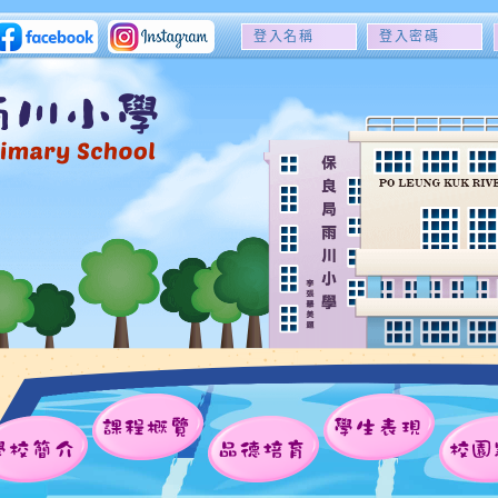
登
登
入
入
名
密
稱
碼
課程概覽
學生表現
學校簡介
品德培育
校園