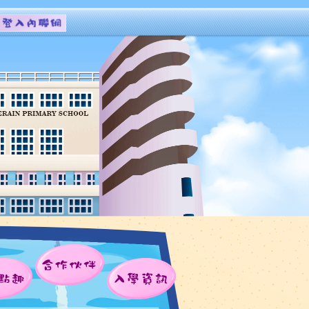
合作伙伴
點趣
入學資訊