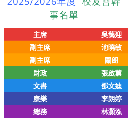
2025/2026年度
校友會幹
事名單
主席
吳藹迎
副主席
池曉敏
副主席
關朗
財政
張啟薰
文書
鄧文迪
康樂
李朗婷
總務
林灝泓