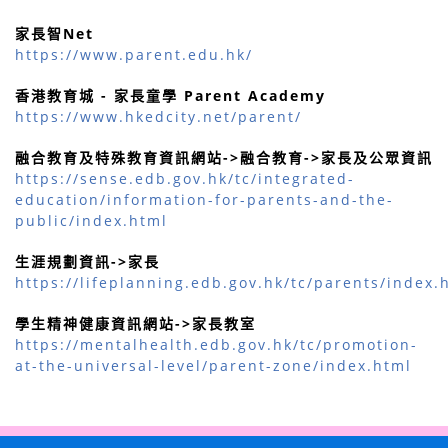
家長智Net
https://www.parent.edu.hk/
香港教育城 - 家長童學 Parent Academy
https://www.hkedcity.net/parent/
融合教育及特殊教育資訊網站->融合教育->家長及公眾資訊
https://sense.edb.gov.hk/tc/integrated-
education/information-for-parents-and-the-
public/index.html
生涯規劃資訊->家長
https://lifeplanning.edb.gov.hk/tc/parents/index.
學生精神健康資訊網站->家長教室
https://mentalhealth.edb.gov.hk/tc/promotion-
at-the-universal-level/parent-zone/index.html