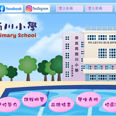
登
登
入
入
名
密
稱
碼
課程概覽
學生表現
學校簡介
品德培育
校園