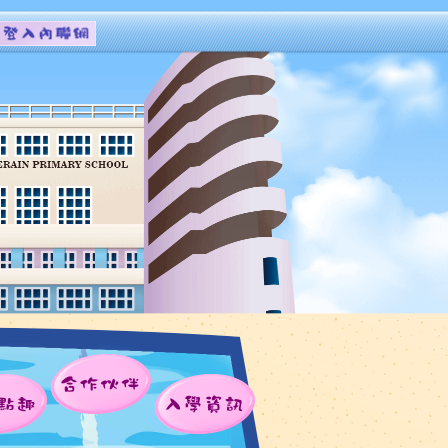
合作伙伴
點趣
入學資訊