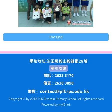
The End
學校地址:沙田馬鞍山鞍駿街28號
電話：2633 3170
傳真：2630 3890
contact@plkrps.edu.hk
電郵：
Copyright © by 2018 PLK Riverain Primary School. All rights reserved.
Powered by
myID itd.