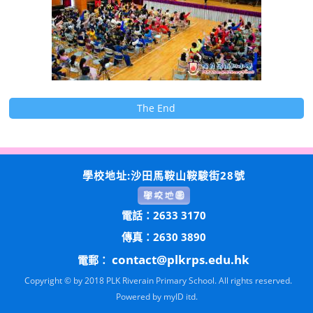
The End
學校地址:沙田馬鞍山鞍駿街28號
電話：2633 3170
傳真：2630 3890
contact@plkrps.edu.hk
電郵：
Copyright © by 2018 PLK Riverain Primary School. All rights reserved.
Powered by
myID itd.