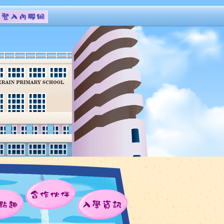
合作伙伴
點趣
入學資訊