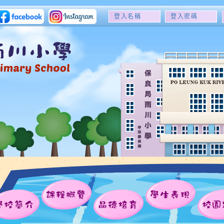
登
登
入
入
名
密
稱
碼
課程概覽
學生表現
學校簡介
品德培育
校園