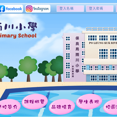
登
登
入
入
名
密
稱
碼
課程概覽
學生表現
學校簡介
品德培育
校園