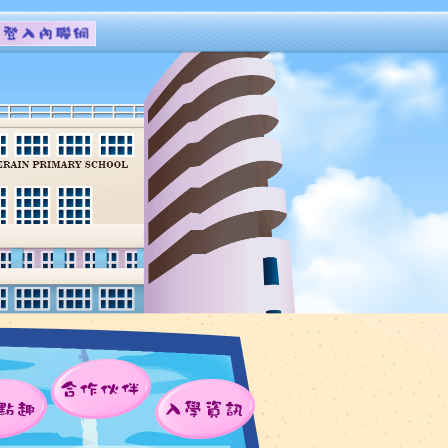
合作伙伴
點趣
入學資訊