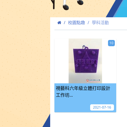
校園點趣
學科活動
10
視藝科六年級立體打印設計
工作坊...
2021-07-16