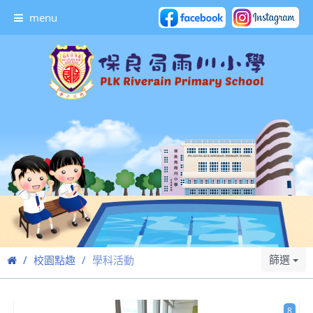
menu
篩選
校園點趣
學科活動
8