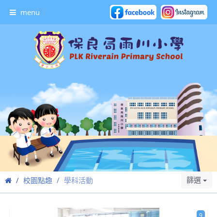
menu
篩選
校園點趣
學科活動
9