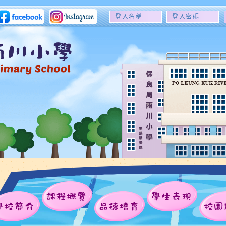
登
登
入
入
名
密
稱
碼
課程概覽
學生表現
學校簡介
品德培育
校園