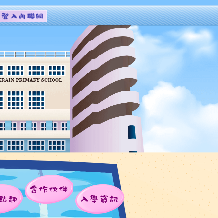
合作伙伴
點趣
入學資訊