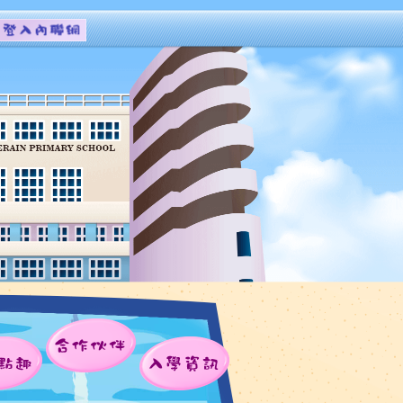
合作伙伴
點趣
入學資訊