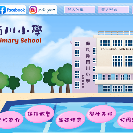
登
登
入
入
名
密
稱
碼
課程概覽
學生表現
學校簡介
品德培育
校園