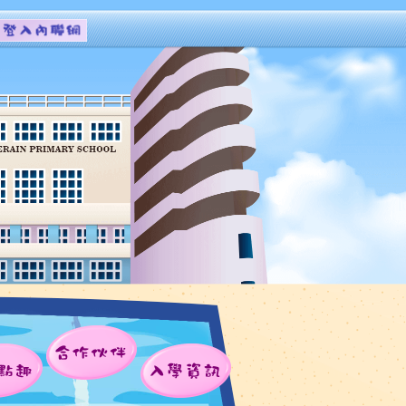
合作伙伴
點趣
入學資訊