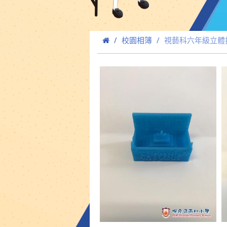
校園相簿
視藝科六年級立體