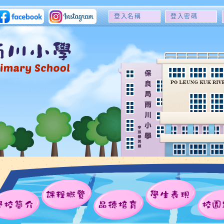
登
登
入
入
名
密
稱
碼
課程概覽
學生表現
學校簡介
品德培育
校園