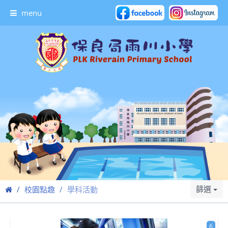
menu
篩選
校園點趣
學科活動
6