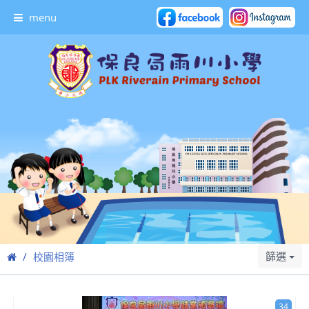
menu
篩選
校園相簿
34