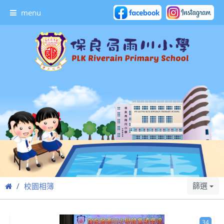
menu
篩選
校園相簿
34