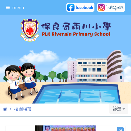
menu
篩選
校園相簿
34