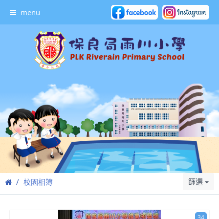
menu
篩選
校園相簿
34