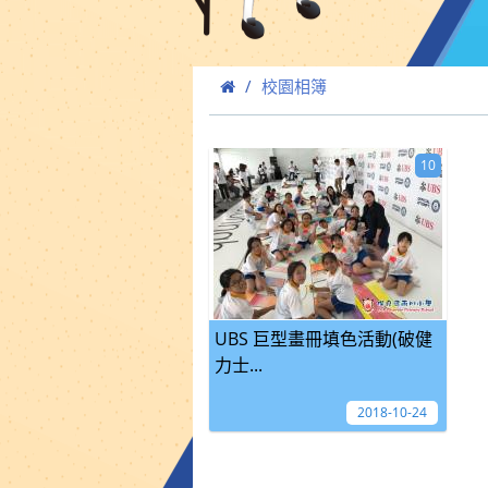
校園相簿
10
UBS 巨型畫冊填色活動(破健
力士...
2018-10-24