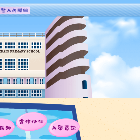
合作伙伴
點趣
入學資訊