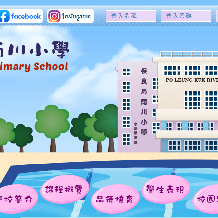
登
登
入
入
名
密
稱
碼
課程概覽
學生表現
學校簡介
品德培育
校園