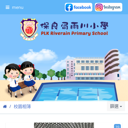
menu
篩選
校園相簿
39