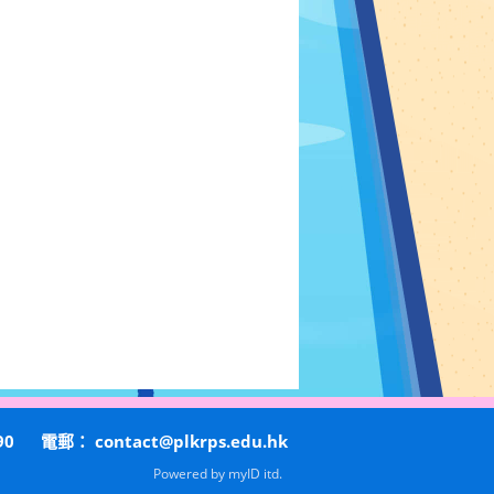
90
電郵：
contact@plkrps.edu.hk
Powered by
myID itd.