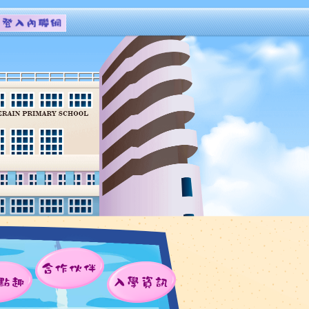
合作伙伴
點趣
入學資訊