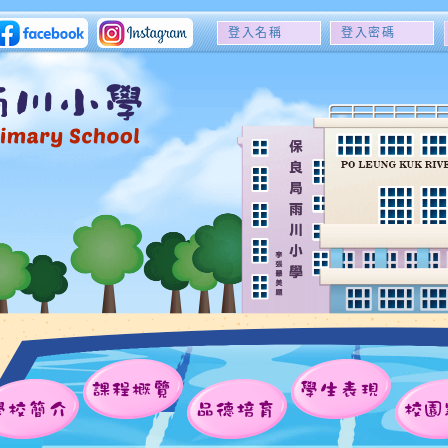
登
登
入
入
名
密
稱
碼
課程概覽
學生表現
學校簡介
品德培育
校園