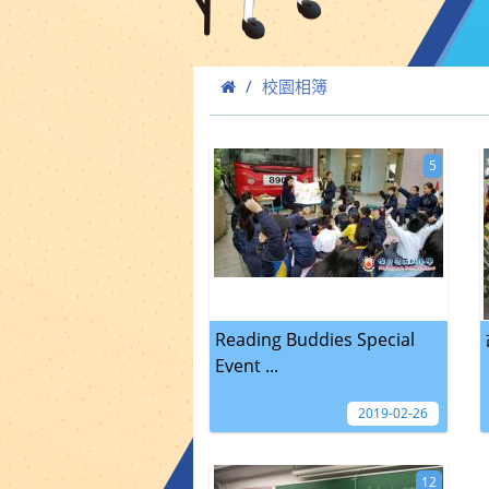
校園相簿
5
Reading Buddies Special
Event ...
2019-02-26
12